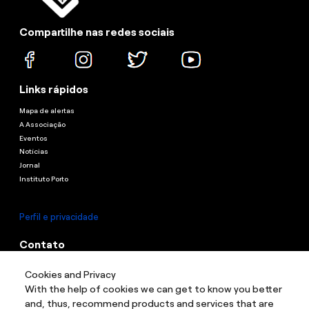
Compartilhe nas redes sociais
Links rápidos
Mapa de alertas
A Associação
Eventos
Notícias
Jornal
Instituto Porto
Perfil e privacidade
Contato
Contato
Cookies and Privacy
Endereço:
Rua Guaianazes, 1087 - Campos Elíseos, São Paulo - Sp, 01204-
With the help of cookies we can get to know you better
003
and, thus, recommend products and services that are