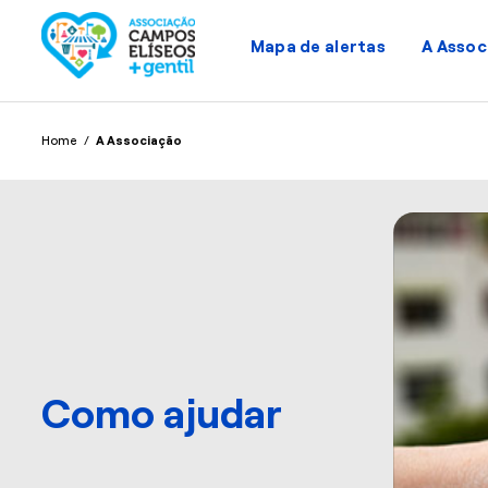
Mapa de alertas
A Assoc
Home
/
A Associação
Como ajudar