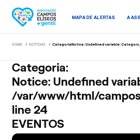
MAPA DE ALERTAS
A AS
HOME
/
NOTÍCIAS
/
Categoria
Notice
: Undefined variable: Category
Categoria:
Notice
: Undefined vari
/var/www/html/campose
line
24
EVENTOS