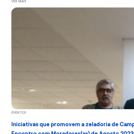
VER MAIS
EVENTOS
Iniciativas que promovem a zeladoria de Camp
Encontro com Moradores(as) de Agosto 2023