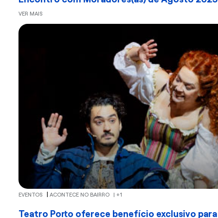
VER MAIS
|
EVENTOS
ACONTECE NO BAIRRO
| +1
Teatro Porto oferece benefício exclusivo pa