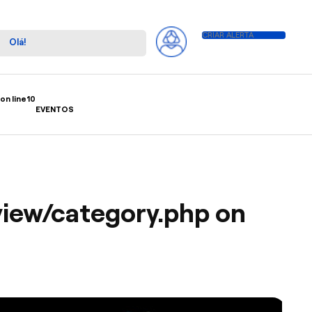
CRIAR ALERTA
on line
10
EVENTOS
iew/category.php
on